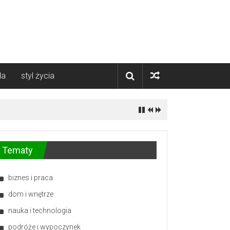
da
styl życia
Tematy
biznes i praca
dom i wnętrze
nauka i technologia
podróże i wypoczynek