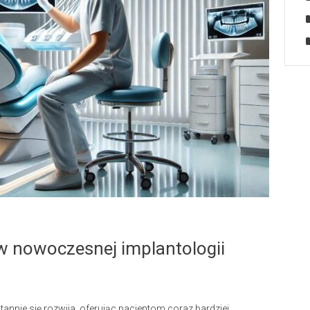
 w nowoczesnej implantologii
nnie się rozwija, oferując pacjentom coraz bardziej