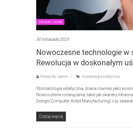
zdrowie i uroda
30 listopada 2023
Nowoczesne technologie w s
Rewolucja w doskonałym u
Posted By: admin
stomatologia estetyczna
Stomatologia estetyczna, znana również jako kosme
Nowoczesne rozwiązania, takie jak skanery intrao
Design/Computer-Aided Manufacturing) czy zaaw
Czytaj więcej