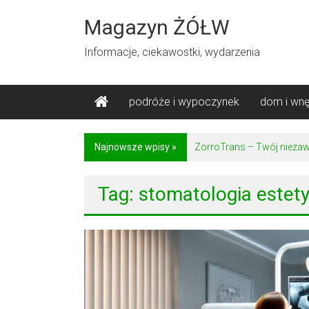
Skip
to
Magazyn ŻÓŁW
content
Informacje, ciekawostki, wydarzenia
podróże i wypoczynek
dom i wnę
Najnowsze wpisy »
ZorroTrans – Twój niezaw
Tag: stomatologia estet