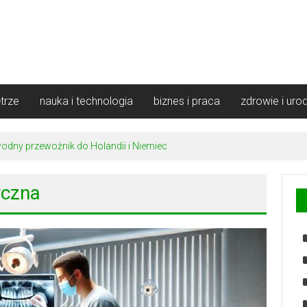
trze
nauka i technologia
biznes i praca
zdrowie i uro
odny przewoźnik do Holandii i Niemiec
yczna