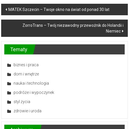
Post
MATEK Szczecin – Twoje okno na świat od ponad 30 lat
navigation
ZorroTrans – Twój niezawodny przewoźnik do Holandii i
Niemiec
Tematy
biznes i praca
dom i wnętrze
nauka i technologia
podróże i wypoczynek
styl życia
zdrowie i uroda